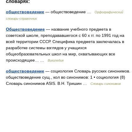
словарях:
обществоведение
— обществоведение …
Орфографический
словарь-справочник
Обществоведение
— название учебного предмета в
советской школе, преподававшегося с 60 х гг. по 1991 год на
всей территории СССР. Специфика предмета заключалась в
разработке системы взглядов у учащихся
общеобразовательных школ на мир, охватывающих все
происходящее… …
Википедия
обществоведение
— социология Словарь русских синонимов.
обществоведение сущ., кол во синонимов: 1 • социология (8)
Словарь синонимов ASIS. В.Н. Тришин …
Словарь синонимов