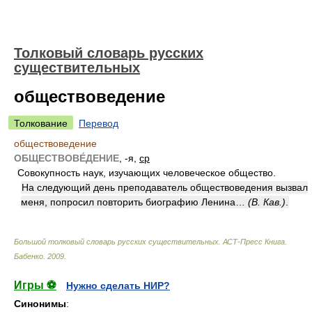
Толковый словарь русских
существительных
обществоведение
Толкование
Перевод
обществоведение
ОБЩЕСТВОВЕ́ДЕНИЕ
, -я,
ср
Совокупность наук, изучающих человеческое общество.
На следующий день преподаватель обществоведения вызвал
меня, попросил повторить биографию Ленина…
(В. Кав.)
.
Большой толковый словарь русских существительных. АСТ-Пресс Книга
.
Бабенко
.
2009
.
Игры ⚽
Нужно сделать НИР?
Синонимы
: