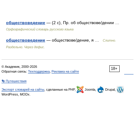
обществоведение
— (2 с), Пр. об обществове/дении …
Орфографический словарь русского языка
обществоведение
— обществове/дение, я …
Слитно.
Раздельно. Через дефис.
© Академик, 2000-2026
18+
Обратная связь:
Техподдержка
,
Реклама на сайте
👣 Путешествия
Экспорт словарей на сайты
, сделанные на PHP,
Joomla,
Drupal,
WordPress, MODx.